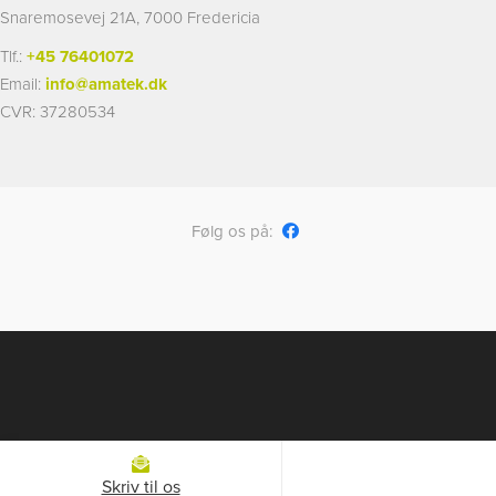
Snaremosevej 21A, 7000 Fredericia
Tlf.:
+45 76401072
Email:
info@amatek.dk
CVR: 37280534
Følg os på:
Skriv til os