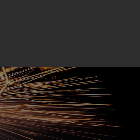
+45 7640 1072
info@amatek.dk
Mærke lasere
Mærkeudstyr
Kontakt os