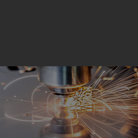
Om Amatek
Skilte og mærkning
Nåleprægning