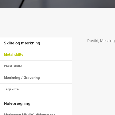
Rustfri, Messin
Skilte og mærkning
Metal skilte
Plast skilte
Mærkning / Gravering
Tagskilte
Nåleprægning
Marksman MK-100 Nålepræger